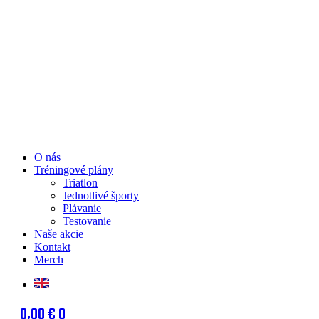
O nás
Tréningové plány
Triatlon
Jednotlivé športy
Plávanie
Testovanie
Naše akcie
Kontakt
Merch
0,00
€
0