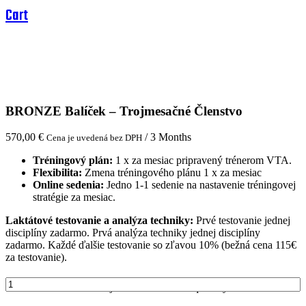
Cart
BRONZE Balíček – Trojmesačné Členstvo
570,00
€
/ 3 Months
Cena je uvedená bez DPH
Tréningový plán:
1 x za mesiac pripravený trénerom VTA.
Flexibilita:
Zmena tréningového plánu 1 x za mesiac
Online sedenia:
Jedno 1-1 sedenie na nastavenie tréningovej
stratégie za mesiac.
Laktátové testovanie a analýza techniky:
Prvé testovanie jednej
disciplíny zadarmo. Prvá analýza techniky jednej disciplíny
zadarmo. Každé ďalšie testovanie so zľavou 10% (bežná cena 115€
za testovanie).
BRONZE Balíček - Trojmesačné Členstvo quantity